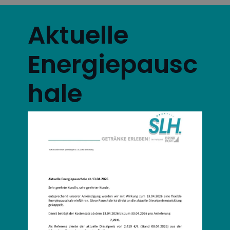
Aktuelle
Energiepausc
hale