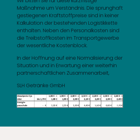
Wir bitten Sie für diese kurzfristige
Maßnahme um Verständnis. Die sprunghaft
gestiegenen Kraftstoffpreise sind in keiner
Kalkulation der bestehenden Logistikkette
enthalten. Neben den Personalkosten sind
die Treibstoffkosten im Transportgewerbe
der wesentliche Kostenblock.
In der Hoffnung auf eine Normalisierung der
Situation und in Erwartung einer weiterhin
partnerschaftlichen Zusammenarbeit,
SLH Getränke GmbH